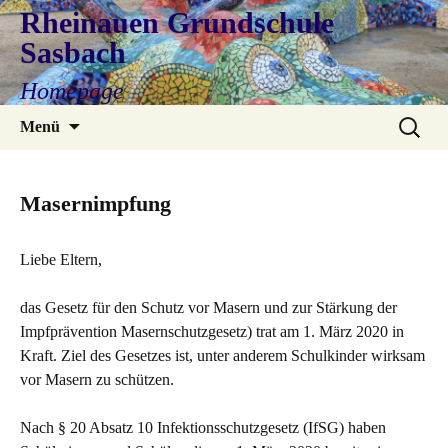
Rheinauen Grundschule
Sasbach
Homepage
Zum
Suchen
Menü
Inhalt
nach:
springen
Masernimpfung
Liebe Eltern,
das Gesetz für den Schutz vor Masern und zur Stärkung der
Impfprävention Masernschutzgesetz) trat am 1. März 2020 in
Kraft. Ziel des Gesetzes ist, unter anderem Schulkinder wirksam
vor Masern zu schützen.
Nach § 20 Absatz 10 Infektionsschutzgesetz (IfSG) haben