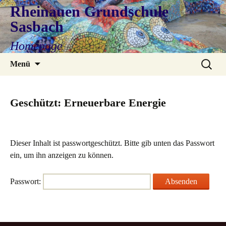
Rheinauen Grundschule
Sasbach
Homepage
Zum
Suchen
Menü
Inhalt
nach:
springen
Geschützt: Erneuerbare Energie
Dieser Inhalt ist passwortgeschützt. Bitte gib unten das Passwort
ein, um ihn anzeigen zu können.
Passwort: