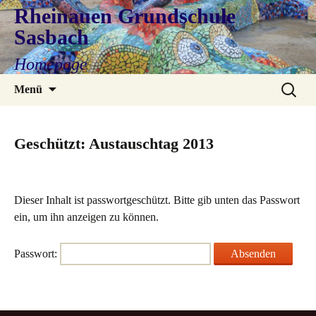
Rheinauen Grundschule
Sasbach
Homepage
Zum
Suchen
Menü
Inhalt
nach:
springen
Geschützt: Austauschtag 2013
Dieser Inhalt ist passwortgeschützt. Bitte gib unten das Passwort
ein, um ihn anzeigen zu können.
Passwort: