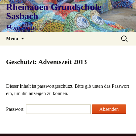
Rheinauen Grundschule
Sasbach
Homepage
Zum
Suchen
Menü
Inhalt
nach:
springen
Geschützt: Adventszeit 2013
Dieser Inhalt ist passwortgeschützt. Bitte gib unten das Passwort
ein, um ihn anzeigen zu können.
Passwort: