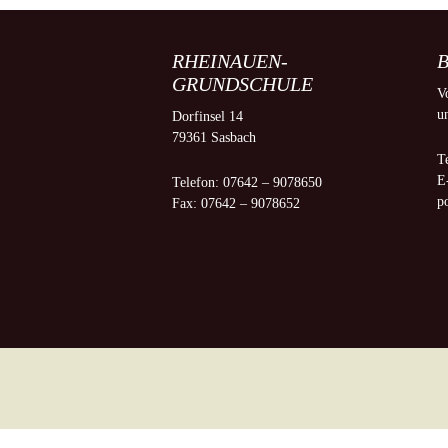
Personal
Schulzeitung 2022-2023
Demokra
RHEINAUEN-
B
Eltern
Method
GRUNDSCHULE
V
u
Dorfinsel 14
Förderverein
Bewegt
79361 Sasbach
T
Zertifikate
Leseko
E
Telefon: 07642 – 9078650
p
Fax: 07642 – 9078652
Gesundheit
AGs
Lehrbea
Jugendb
Kooper
Beratu