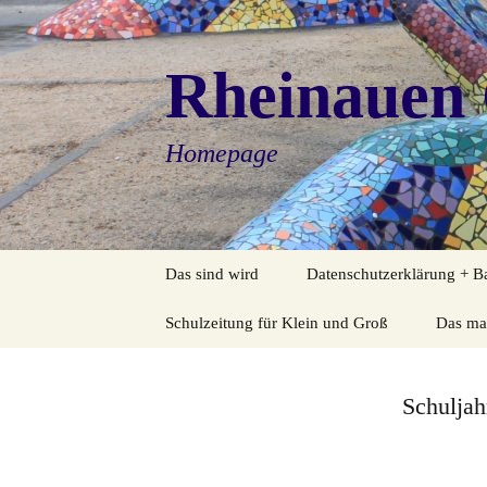
Rheinauen 
Homepage
Zum
Das sind wird
Datenschutzerklärung + Bar
Inhalt
springen
Klassen
Schulzeitung für Klein und Groß
Das ma
Kollegium
Schulzeitung 2025-2026
Leitzie
Schuljah
Betreuung
Schulzeitung 2024-2025
Schulve
Schulsozialarbeit
Schulzeitung 2023-2024
Prävent