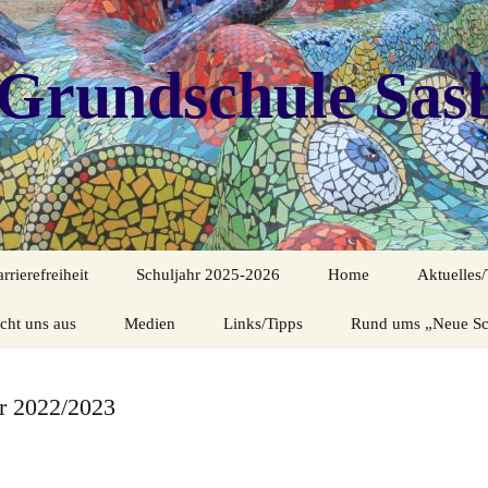
Grundschule Sas
rierefreiheit
Schuljahr 2025-2026
Home
Aktuelles
cht uns aus
Medien
Einschulung
Links/Tipps
Anfahrtsplan
Rund ums „Neue Sc
Krankheit
le
Medienbildung
Äpfel sammeln
Wichtige Informatione
Schul.cloud
Fahrplan-
Regelung
r 2022/2023
rtrag
Erntedank
Über uns
Jitsi-Videokonferenz
Schulwegp
ion
Instrumentenvorstellung
Schutzkonzept
Impressum + Kontakt
Lernprogramme
MVs
Ferienplä