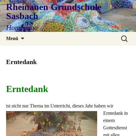
Rheinauen Grundschule
Sasbach
Homepage
Zum
Suchen
Menü
Inhalt
nach:
springen
Erntedank
Erntedank
ist nicht nur Thema im Unterricht, dieses Jahr haben w
ir
Erntedank in
einem
Gottesdienst
mit allen