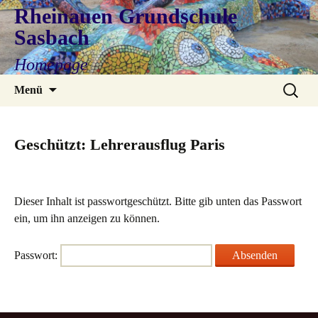
Rheinauen Grundschule
Sasbach
Homepage
Zum
Suchen
Menü
Inhalt
nach:
springen
Geschützt: Lehrerausflug Paris
Dieser Inhalt ist passwortgeschützt. Bitte gib unten das Passwort
ein, um ihn anzeigen zu können.
Passwort: