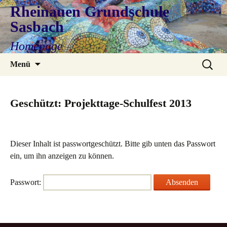
Rheinauen Grundschule
Sasbach
Homepage
Zum
Suchen
Menü
Inhalt
nach:
springen
Geschützt: Projekttage-Schulfest 2013
Dieser Inhalt ist passwortgeschützt. Bitte gib unten das Passwort
ein, um ihn anzeigen zu können.
Passwort: