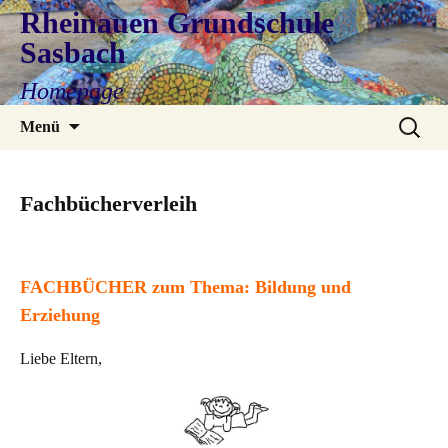
Rheinauen Grundschule
Sasbach
Homepage
Zum
Suchen
Menü
Inhalt
nach:
springen
Fachbücherverleih
FACHBÜCHER zum Thema: Bildung und
Erziehung
Liebe Eltern,