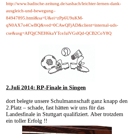
http://www.badische-zeitung.de/sasbach/leichter-lernen-dank-
ausgleich-und-bewegung–
84947895.html&sa=U&ei=zPp6U9uKM-
qN0AX7o4CwBQ&ved=0CAwQFjAD&client=internal-uds-
cse&usg=AFQjCNEH6kaYTceJalVGslQd-QCB2CoY8Q
2.Juli 2014: RP-Finale in Singen
dort belegte unsere Schulmannschaft ganz knapp den
2.Platz – schade, fast hätten wir uns für das
Landesfinale in Stuttgart qualifiziert. Aber trotzdem
ein toller Erfolg !!