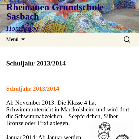
Rheinauen Grundschule
Sasbach
Homepage
Zum
Suchen
Menü
Inhalt
nach:
springen
Schuljahr 2013/2014
Schuljahr 2013/2014
Ab November 2013:
Die Klasse 4 hat
Schwimmunterricht in Marckolsheim und wird dort
die Schwimmabzeichen – Seepferdchen, Silber,
Bronze oder Trixi ablegen.
Januar 2014:
Ab Januar werden