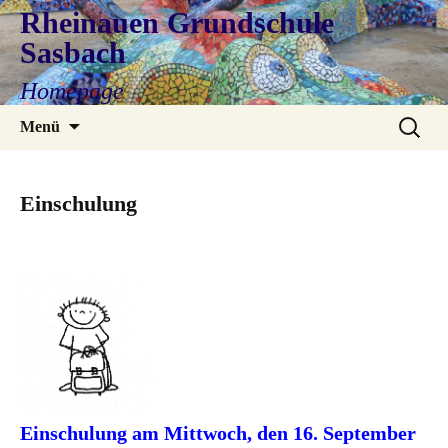
Rheinauen Grundschule
Sasbach
Homepage
Zum
Suchen
Menü
Inhalt
nach:
springen
Einschulung
Einschulung am Mittwoch, den 16. September