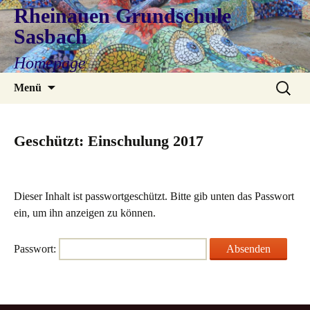
Rheinauen Grundschule
Sasbach
Homepage
Zum
Suchen
Menü
Inhalt
nach:
springen
Geschützt: Einschulung 2017
Dieser Inhalt ist passwortgeschützt. Bitte gib unten das Passwort
ein, um ihn anzeigen zu können.
Passwort: