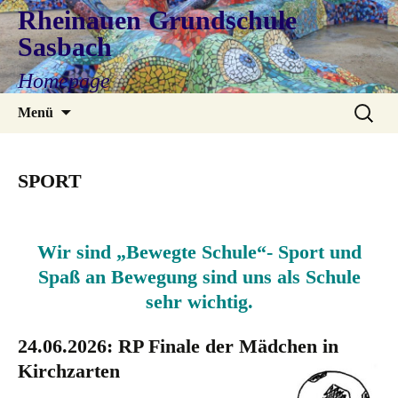
Rheinauen Grundschule
Sasbach
Homepage
Zum
Suchen
Menü
Inhalt
nach:
springen
SPORT
Wir sind „Bewegte Schule“- Sport und
Spaß an Bewegung sind uns als Schule
sehr wichtig.
24.06.2026: RP Finale der Mädchen in
Kirchzarten